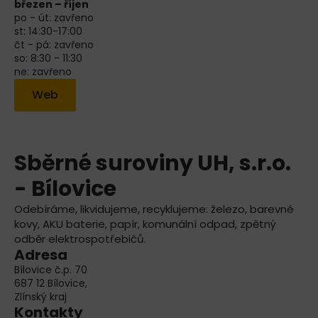
březen – říjen
po - út: zavřeno
st: 14:30-17:00
čt - pá: zavřeno
so: 8:30 - 11:30
ne: zavřeno
Web
Sběrné suroviny UH, s.r.o.
- Bílovice
Odebíráme, likvidujeme, recyklujeme: železo, barevné
kovy, AKU baterie, papír, komunální odpad, zpětný
odběr elektrospotřebičů.
Adresa
Bílovice č.p. 70
687 12 Bílovice,
Zlínský kraj
Kontakty