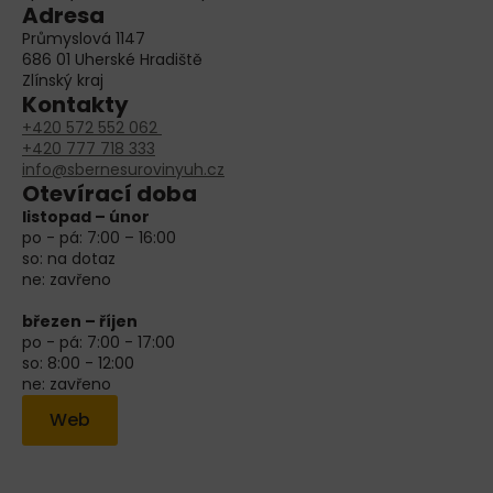
Adresa
Průmyslová 1147
686 01 Uherské Hradiště
Zlínský kraj
Kontakty
+420 572 552 062
+420 777 718 333
info@sbernesurovinyuh.cz
Otevírací doba
listopad – únor
po - pá: 7:00 – 16:00
so: na dotaz
ne: zavřeno
březen – říjen
po - pá: 7:00 - 17:00
so: 8:00 - 12:00
ne: zavřeno
Web