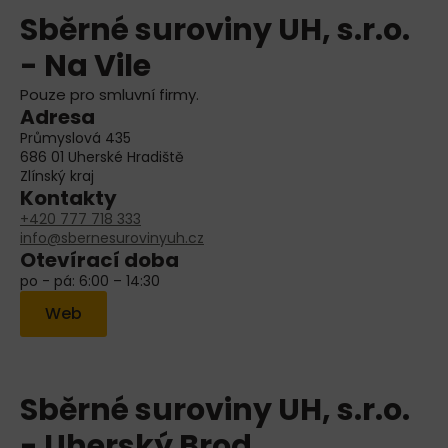
Sběrné suroviny UH, s.r.o.
- Na Vile
Pouze pro smluvní firmy.
Adresa
Průmyslová 435
686 01 Uherské Hradiště
Zlínský kraj
Kontakty
+420 777 718 333
info@sbernesurovinyuh.cz
Otevírací doba
po - pá: 6:00 – 14:30
Web
Sběrné suroviny UH, s.r.o.
- Uherský Brod