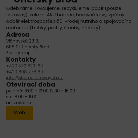
Odebíráme, likvidujeme, recyklujeme: papír (pouze
tiskoviny), železo, AKU baterie, barevné kovy, zpětný
odběr elektrospotřebičů. Prodej hutního a spojovacího
materiálu (trubky, profily, šrouby, hřebíky).
Adresa
Vlčnovská 2818,
688 01, Uherský Brod
Zlínský kraj
Kontakty
+420 572 633 183
+420 608 778 611
info@sbernesurovinyuh.cz
Otevírací doba
po - pá: 8:00 - 12:00 12:30 - 16:00
so: 8:00 - 11:00
ne: zavřeno
Web