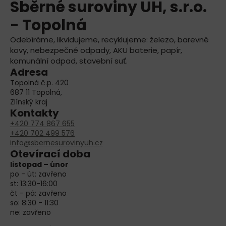
Sběrné suroviny UH, s.r.o.
- Topolná
Odebíráme, likvidujeme, recyklujeme: železo, barevné
kovy, nebezpečné odpady, AKU baterie, papír,
komunální odpad, stavební suť.
Adresa
Topolná č.p. 420
687 11 Topolná,
Zlínský kraj
Kontakty
+420 774 867 655
+420 702 499 576
info@sbernesurovinyuh.cz
Otevírací doba
listopad – únor
po - út: zavřeno
st: 13:30-16:00
čt - pá: zavřeno
so: 8:30 - 11:30
ne: zavřeno